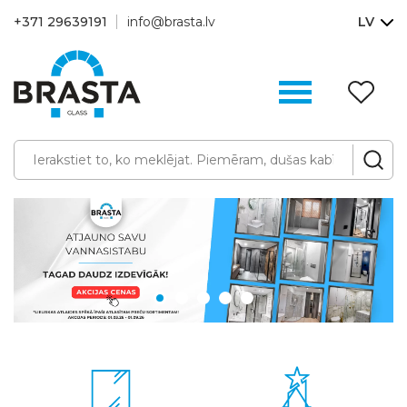
+371 29639191
info@brasta.lv
LV
V
sa
(0