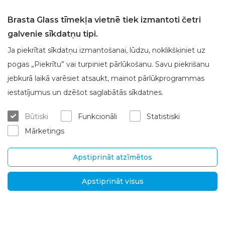
Brasta Glass tīmekļa vietnē tiek izmantoti četri
galvenie sīkdatņu tipi.
Ja piekrītat sīkdatņu izmantošanai, lūdzu, noklikšķiniet uz
Par Brasta Glass
Klientu apkalpošana
pogas „Piekrītu” vai turpiniet pārlūkošanu. Savu piekrišanu
Par mums
Kur iegādāties
jebkurā laikā varēsiet atsaukt, mainot pārlūkprogrammas
Karjera
Mērījumi un konsultācijas
iestatījumus un dzēšot saglabātās sīkdatnes.
Kontakti
Montēšanas pakalpojumi
Būtiski
Funkcionāli
Statistiski
Garantijas un pēcgarantijas se
Mārketings
rviss
Piegāde un atgriešana
Apstiprināt atzīmētos
SIA "Brasta Latvia“
Informācija
Apstiprināt visus
Ganību dambis 7a, LV-
D.U.K.
1045 Rīga, Latvija
Jaunumi
Tel.
+371
Privātuma politika