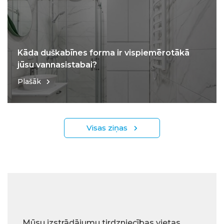
Kāda duškabīnes forma ir vispiemērotākā
jūsu vannasistabai?
Plašāk
Visas ziņas
Mūsu izstrādājumu tirdzniecības vietas