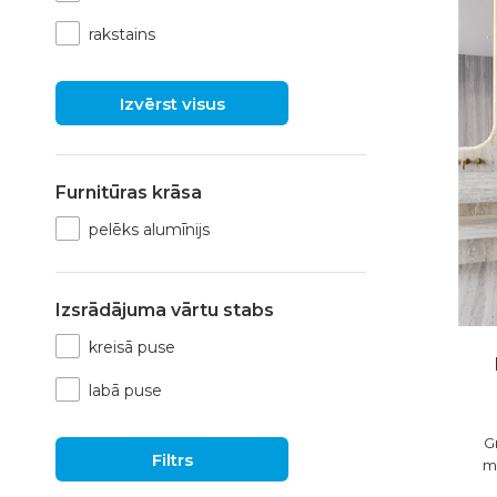
rakstains
Izvērst visus
Furnitūras krāsa
pelēks alumīnijs
Izsrādājuma vārtu stabs
kreisā puse
labā puse
G
Filtrs
m