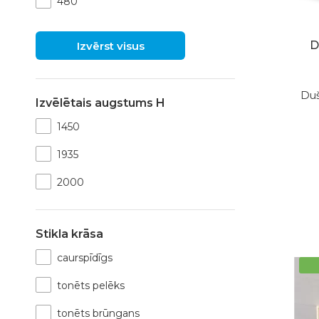
480
D
Izvērst visus
Duš
Izvēlētais augstums H
1450
1935
2000
Stikla krāsa
caurspīdīgs
tonēts pelēks
tonēts brūngans