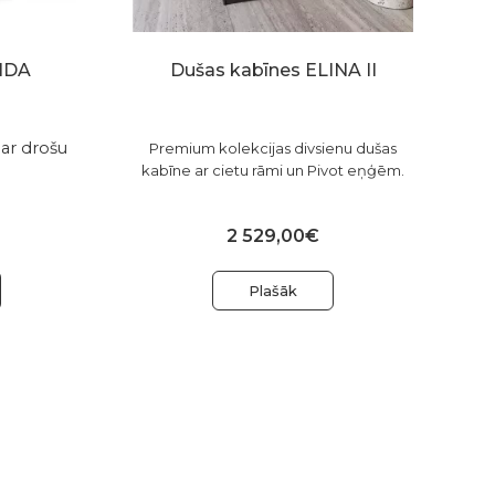
RIDA
Dušas kabīnes ELINA II
ar drošu
Premium kolekcijas divsienu dušas
kabīne ar cietu rāmi un Pivot eņģēm.
2 529,00€
Plašāk