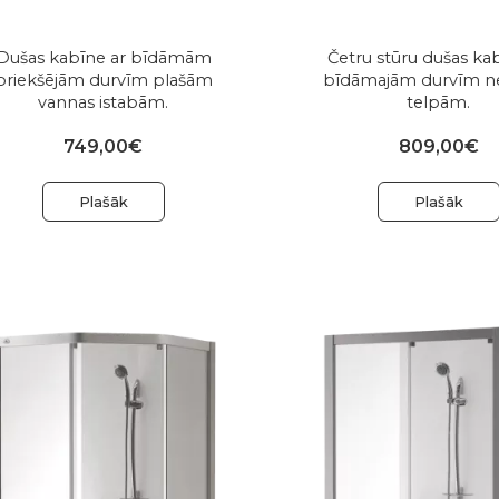
Dušas kabīne ar bīdāmām
Četru stūru dušas ka
priekšējām durvīm plašām
bīdāmajām durvīm n
vannas istabām.
telpām.
749,00€
809,00€
Plašāk
Plašāk