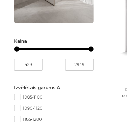
Kaina
Izvēlētais garums A
rā
1085-1100
1090-1120
1185-1200