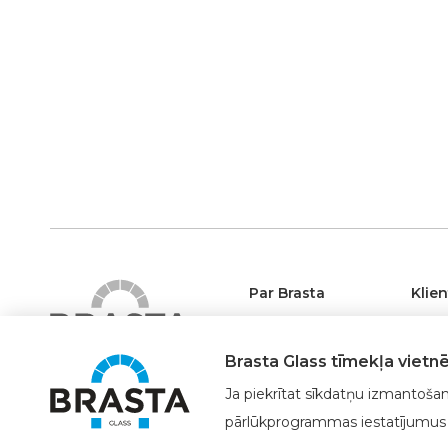
Par Brasta
Klie
Glass
Kur i
Brasta Glass tīmekļa vietnē 
Par mums
Mērīj
Karjera
Mont
Ja piekrītat sīkdatņu izmantošana
Kontakti
pārlūkprogrammas iestatījumus 
Garan
ss