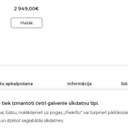
2 949,00€
Plašāk
ntu apkalpošana
Informācija
SIA
egādāties
D.U.K.
Gan
tiek izmantoti četri galvenie sīkdatņu tipi.
Rīg
umi un konsultācijas
Jaunumi
Tel
ēšanas pakalpojumi
Privātuma politika
i, lūdzu, noklikšķiniet uz pogas „Piekrītu” vai turpiniet pārlūkoša
28
un dzēšot saglabātās sīkdatnes.
tijas un pēcgarantijas servi
Risinājumi starptau
tiskajiem tirgiem