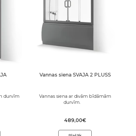
AJA
Vannas siena SVAJA 2 PLUSS
m durvīm
Vannas siena ar divām bīdāmām
durvīm.
489,00€
Plašāk