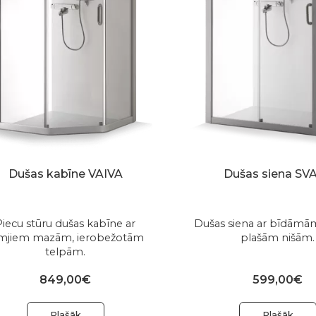
Dušas kabīne VAIVA
Dušas siena SV
Piecu stūru dušas kabīne ar
Dušas siena ar bīdāmā
mjiem mazām, ierobežotām
plašām nišām.
telpām.
849,00€
599,00€
Plašāk
Plašāk