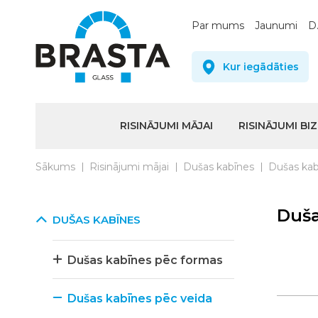
Par mums
Jaunumi
D.
Kur iegādāties
RISINĀJUMI MĀJAI
RISINĀJUMI BI
Sākums
Risinājumi mājai
Dušas kabīnes
Dušas kab
Duša
DUŠAS KABĪNES
Dušas kabīnes pēc formas
Dušas kabīnes pēc veida