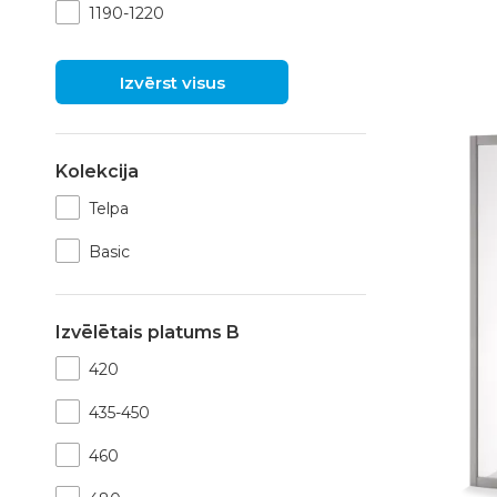
1190-1220
Izvērst visus
Kolekcija
Telpa
Basic
Izvēlētais platums B
420
435-450
460