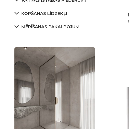
VANNAS ISTABAS PIEDERUMI
KOPŠANAS LĪDZEKĻI
MĒRĪŠANAS PAKALPOJUMI