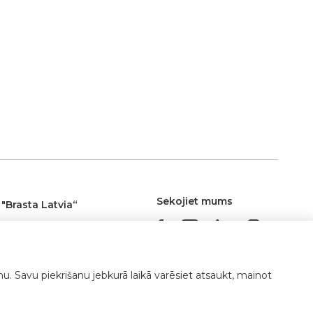
Sekojiet mums
 "Brasta Latvia“
ību dambis 7a, LV-1045
a, Latvija
.
+371 29639191
,
+371
nu. Savu piekrišanu jebkurā laikā varēsiet atsaukt, mainot
629988