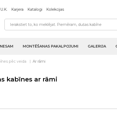
U.K.
Karjera
Katalogi
Kolekcijas
ZNESAM
MONTĒŠANAS PAKALPOJUMI
GALERIJA
īnes pēc veida
Ar rāmi
s kabīnes ar rāmi