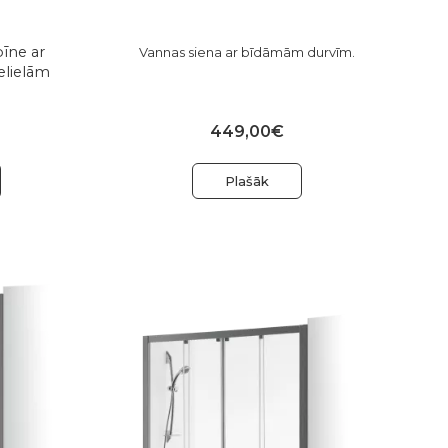
bīne ar
Vannas siena ar bīdāmām durvīm.
elielām
449,00€
Plašāk