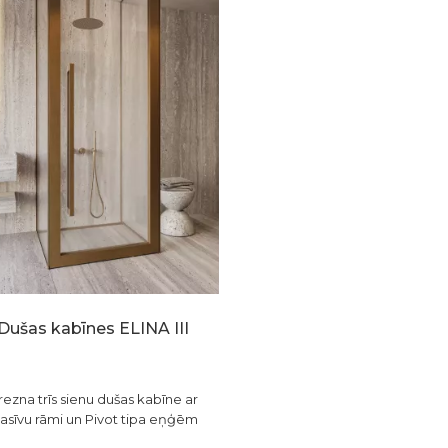
Dušas kabīnes ELINA III
rezna trīs sienu dušas kabīne ar
asīvu rāmi un Pivot tipa eņģēm