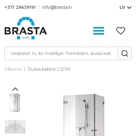
+371 29639191
info@brasta.lv
LV
V
sa
(0
Sākums
Dušas kabīne LIEPA