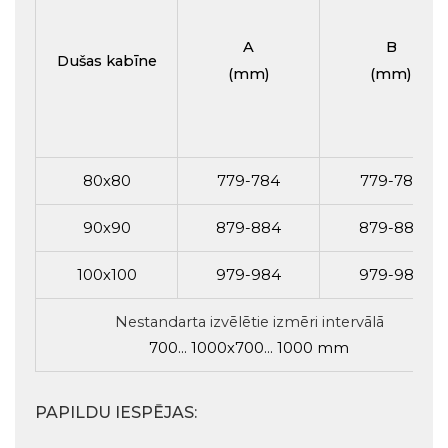
A
B
Dušas kabīne
(mm)
(mm)
80x80
779-784
779-784
90x90
879-884
879-884
100x100
979-984
979-984
Nestandarta izvēlētie izmēri intervālā
700... 1000x700... 1000 mm
PAPILDU IESPĒJAS: