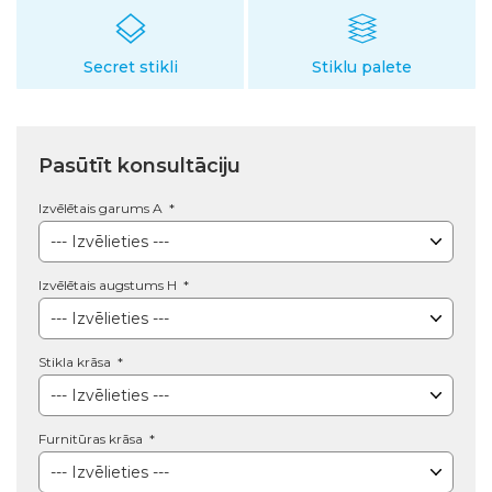
Secret stikli
Stiklu palete
Pasūtīt konsultāciju
Izvēlētais garums A
Izvēlētais augstums H
Stikla krāsa
Furnitūras krāsa