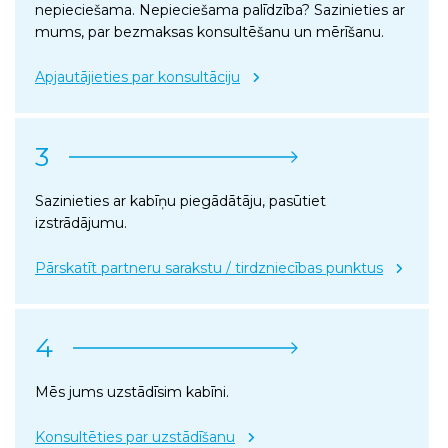
nepieciešama. Nepieciešama palīdzība? Sazinieties ar
mums, par bezmaksas konsultēšanu un mērīšanu.
Apjautājieties par konsultāciju
3
Sazinieties ar kabīņu piegādātāju, pasūtiet
izstrādājumu.
Pārskatīt partneru sarakstu / tirdzniecības punktus
4
Mēs jums uzstādīsim kabīni.
Konsultēties par uzstādīšanu