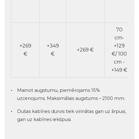
70
cm-
+269
+349
+129
+269 €
€
€
€/ 100
cm -
+149 €
Mainot augstumu, piemērojams 15%
uzcenojums. Maksimālais augstums – 2100 mm.
Dušas kabīnes durvis tiek virinātas gan uz ārpusi,
gan uz kabīnes iekšpusi.