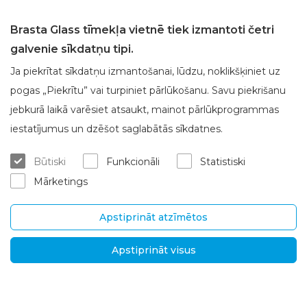
Brasta Glass tīmekļa vietnē tiek izmantoti četri
galvenie sīkdatņu tipi.
Ja piekrītat sīkdatņu izmantošanai, lūdzu, noklikšķiniet uz
pogas „Piekrītu” vai turpiniet pārlūkošanu. Savu piekrišanu
jebkurā laikā varēsiet atsaukt, mainot pārlūkprogrammas
Par Brasta Glass
Klientu apkalpošana
iestatījumus un dzēšot saglabātās sīkdatnes.
Par mums
Kur iegādāties
Būtiski
Funkcionāli
Statistiski
Karjera
Mērījumi un konsultācijas
Mārketings
Kontakti
Montēšanas pakalpojumi
Garantijas un pēcgarantijas se
rviss
Apstiprināt atzīmētos
Piegāde un atgriešana
Apstiprināt visus
SIA "Brasta Latvia“
Informācija
Ganību dambis 7a, LV-
D.U.K.