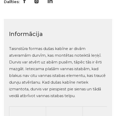
Dalīties:
Informācija
Taisnstūra formas dušas kabīne ar divām
atveramām durvīm, kas montētas noteiktā leņķī.
Durvis var atvērt uz abām pusēm, tāpēc tās ir ērti
mazgāt. Ieteicama plašām vannas istabām, kad
blakus nav citu vannas istabas elementu, kas traucē
durvju atvēršanu. Kad dušas kabīne netiek
izmantota, durvis var piespiest pie sienas un tādā
veidā atbrīvot vannas istabas telpu.