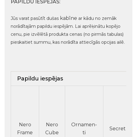
PAPILDU IESPĒJAS:
kabīne
Jūs varat pasūtīt dušas
ar kādu no zemāk
norādītajām papildu iespējām. Lai aprēķinātu kopējo
cenu, pie izvēlētā produkta cenas (no pirmās tabulas)
pieskaitiet summu, kas norādīta attiecīgās opcijas ailē.
Papildu iespējas
Nero
Nero
Ornamen-
Secret
Frame
Cube
ti