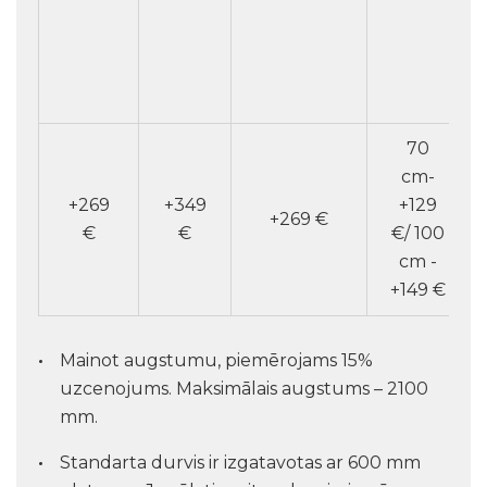
70
cm-
+269
+349
+129
+269 €
€
€
€/ 100
cm -
+149 €
Mainot augstumu, piemērojams 15%
uzcenojums. Maksimālais augstums – 2100
mm.
Standarta durvis ir izgatavotas ar 600 mm