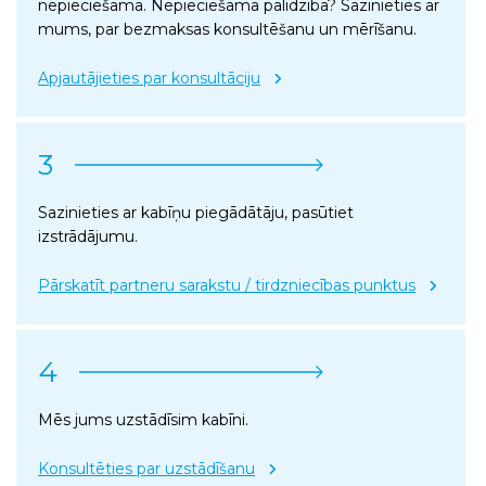
nepieciešama. Nepieciešama palīdzība? Sazinieties ar
mums, par bezmaksas konsultēšanu un mērīšanu.
Apjautājieties par konsultāciju
3
Sazinieties ar kabīņu piegādātāju, pasūtiet
izstrādājumu.
Pārskatīt partneru sarakstu / tirdzniecības punktus
4
Mēs jums uzstādīsim kabīni.
Konsultēties par uzstādīšanu