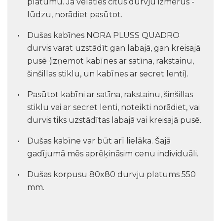
platumu. Ja vēlaties citus durvju izmērus -
lūdzu, norādiet pasūtot.
Dušas kabīnes NORA PLUSS QUADRO
durvis varat uzstādīt gan labajā, gan kreisajā
pusē (izņemot kabīnes ar satīna, rakstainu,
šinšillas stiklu, un kabīnes ar secret lenti).
Pasūtot kabīni ar satīna, rakstainu, šinšillas
stiklu vai ar secret lenti, noteikti norādiet, vai
durvis tiks uzstādītas labajā vai kreisajā pusē.
Dušas kabīne var būt arī lielāka. Šajā
gadījumā mēs aprēķināsim cenu individuāli.
Dušas korpusu 80x80 durvju platums 550
mm.