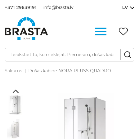
+371 29639191
info@brasta.lv
LV
V
sa
(0
Sākums
Dušas kabīne NORA PLUSS QUADRO