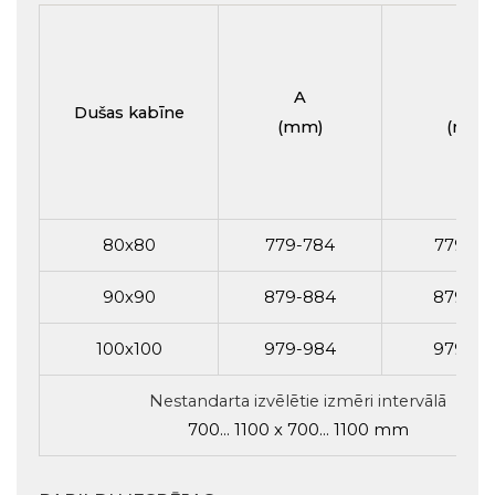
A
B
Dušas kabīne
(mm)
(mm)
80x80
779-784
779-78
90x90
879-884
879-88
100x100
979-984
979-98
Nestandarta izvēlētie izmēri intervālā
700... 1100 x 700... 1100 mm