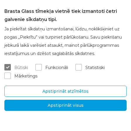
Brasta Glass tīmekļa vietnē tiek izmantoti četri
galvenie sīkdatņu tipi.
Ja piekrītat sīkdatņu izmantošanai, lūdzu, noklikšķiniet uz
pogas „Piekrītu” vai turpiniet pārlūkošanu. Savu piekrišanu
jebkurā laikā varēsiet atsaukt, mainot pārlūkprogrammas
Par Brasta Glass
Klientu apkalpošana
iestatījumus un dzēšot saglabātās sīkdatnes.
Par mums
Kur iegādāties
Būtiski
Funkcionāli
Statistiski
Karjera
Mērījumi un konsultācijas
Mārketings
Kontakti
Montēšanas pakalpojumi
Garantijas un pēcgarantijas se
rviss
Apstiprināt atzīmētos
Piegāde un atgriešana
Apstiprināt visus
SIA "Brasta Latvia“
Informācija
Ganību dambis 7a, LV-
D.U.K.