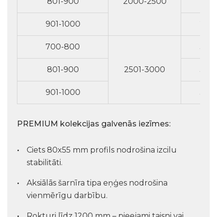
801-900
2000-2500
296
901-1000
298
700-800
328
801-900
2501-3000
330
901-1000
332
PREMIUM kolekcijas galvenās iezīmes:
Ciets 80x55 mm profils nodrošina izcilu
stabilitāti.
Aksiālās šarnīra tipa eņģes nodrošina
vienmērīgu darbību.
Rokturi līdz 1200 mm – pieejami taisni vai