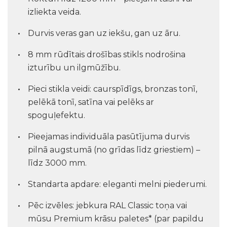
izliekta veida.
Durvis veras gan uz iekšu, gan uz āru.
8 mm rūdītais drošības stikls nodrošina
izturību un ilgmūžību.
Pieci stikla veidi: caurspīdīgs, bronzas tonī,
pelēkā tonī, satīna vai pelēks ar
spoguļefektu.
Pieejamas individuāla pasūtījuma durvis
pilnā augstumā (no grīdas līdz griestiem) –
līdz 3000 mm.
Standarta apdare: eleganti melni piederumi.
Pēc izvēles: jebkura RAL Classic toņa vai
mūsu Premium krāsu paletes* (par papildu