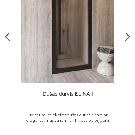
Dušas durvis ELINA I
Premium kolekcijas dušas durvis nišām ar
P
n
elegantu, masīvu rāmi un Pivot tipa eņģēm