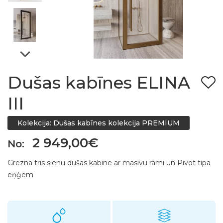
Dušas kabīnes ELINA
III
Kolekcija: Dušas kabīnes kolekcija PREMIUM
2 949,00€
No:
Grezna trīs sienu dušas kabīne ar masīvu rāmi un Pivot tipa
eņģēm