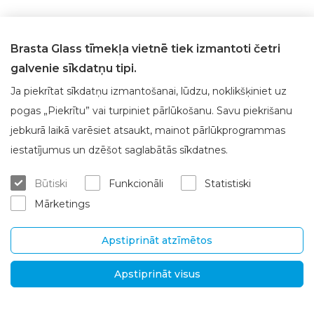
Brasta Glass tīmekļa vietnē tiek izmantoti četri
galvenie sīkdatņu tipi.
Ja piekrītat sīkdatņu izmantošanai, lūdzu, noklikšķiniet uz
pogas „Piekrītu” vai turpiniet pārlūkošanu. Savu piekrišanu
jebkurā laikā varēsiet atsaukt, mainot pārlūkprogrammas
Par Brasta Glass
Klientu apkalpošana
iestatījumus un dzēšot saglabātās sīkdatnes.
Par mums
Kur iegādāties
Būtiski
Funkcionāli
Statistiski
Karjera
Mērījumi un konsultācijas
Mārketings
Kontakti
Montēšanas pakalpojumi
Garantijas un pēcgarantijas se
rviss
Apstiprināt atzīmētos
Piegāde un atgriešana
Apstiprināt visus
SIA "Brasta Latvia“
Informācija