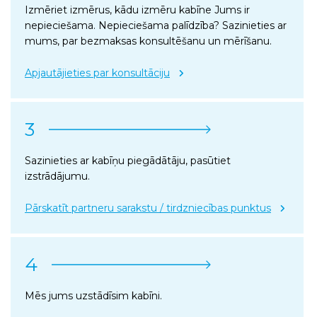
Izmēriet izmērus, kādu izmēru kabīne Jums ir
nepieciešama. Nepieciešama palīdzība? Sazinieties ar
mums, par bezmaksas konsultēšanu un mērīšanu.
Apjautājieties par konsultāciju
3
Sazinieties ar kabīņu piegādātāju, pasūtiet
izstrādājumu.
Pārskatīt partneru sarakstu / tirdzniecības punktus
4
Mēs jums uzstādīsim kabīni.