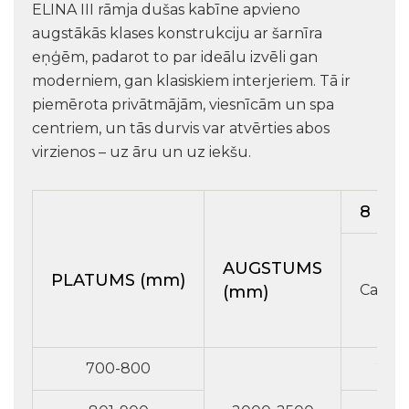
ELINA III rāmja dušas kabīne apvieno
augstākās klases konstrukciju ar šarnīra
eņģēm, padarot to par ideālu izvēli gan
moderniem, gan klasiskiem interjeriem. Tā ir
piemērota privātmājām, viesnīcām un spa
centriem, un tās durvis var atvērties abos
virzienos – uz āru un uz iekšu.
8 mm 
AUGSTUMS
PLATUMS (mm)
Caursp
(mm)
700-800
294