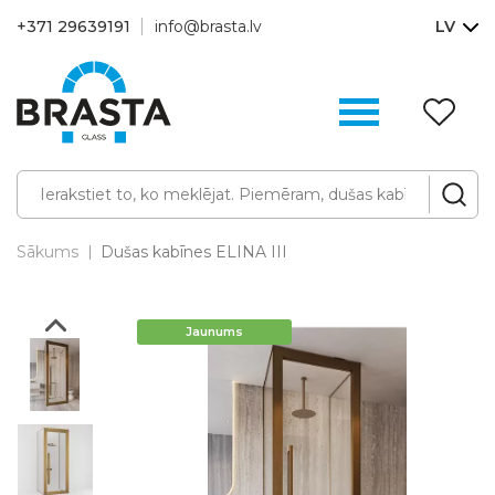
+371 29639191
info@brasta.lv
LV
V
sa
(0
Sākums
Dušas kabīnes ELINA III
Jaunums