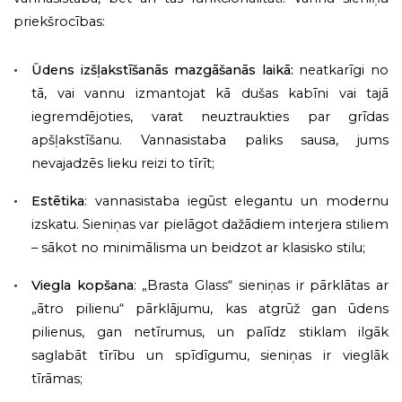
priekšrocības:
Ūdens izšļakstīšanās mazgāšanās laikā:
neatkarīgi no
tā, vai vannu izmantojat kā dušas kabīni vai tajā
iegremdējoties, varat neuztraukties par grīdas
apšļakstīšanu. Vannasistaba paliks sausa, jums
nevajadzēs lieku reizi to tīrīt;
Estētika
: vannasistaba iegūst elegantu un modernu
izskatu. Sieniņas var pielāgot dažādiem interjera stiliem
– sākot no minimālisma un beidzot ar klasisko stilu;
Viegla kopšana
: „Brasta Glass“ sieniņas ir pārklātas ar
„ātro pilienu“ pārklājumu, kas atgrūž gan ūdens
pilienus, gan netīrumus, un palīdz stiklam ilgāk
saglabāt tīrību un spīdīgumu, sieniņas ir vieglāk
tīrāmas;