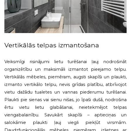
Vertikālās telpas izmantošana
Veiksmīgi risinājumi lietu turēšanai ļauj nodrošināt
organizētību un maksimāli izmantot pieejamo telpu.
Vertikālās mēbeles, piemēram, augsti skapīši un plaukti,
izmanto vertikālo telpu, nevis grīdas platību, atbrīvojot
vietu dažādu tualetes un vannas piederumu turēšanai.
Plaukti pie sienas vai sienu nišas, jo īpaši dušā, nodrošina
ērtu vietu lietu glabāšanai, neietekmējot telpas
viengabalainību. Savukārt skapīši – aptieciņas un
salokāmie plaukti ļauj viegli piekļūt virsmām.
Daudzfunkcionālās mēbeles, piemēram, izlietnes ar