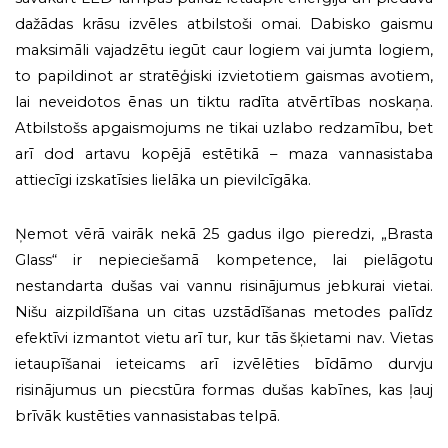
dažādas krāsu izvēles atbilstoši omai. Dabisko gaismu
maksimāli vajadzētu iegūt caur logiem vai jumta logiem,
to papildinot ar stratēģiski izvietotiem gaismas avotiem,
lai neveidotos ēnas un tiktu radīta atvērtības noskaņa.
Atbilstošs apgaismojums ne tikai uzlabo redzamību, bet
arī dod artavu kopējā estētikā – maza vannasistaba
attiecīgi izskatīsies lielāka un pievilcīgāka.
Ņemot vērā vairāk nekā 25 gadus ilgo pieredzi, „Brasta
Glass“ ir nepieciešamā kompetence, lai pielāgotu
nestandarta dušas vai vannu risinājumus jebkurai vietai.
Nišu aizpildīšana un citas uzstādīšanas metodes palīdz
efektīvi izmantot vietu arī tur, kur tās šķietami nav. Vietas
ietaupīšanai ieteicams arī izvēlēties bīdāmo durvju
risinājumus un piecstūra formas dušas kabīnes, kas ļauj
brīvāk kustēties vannasistabas telpā.