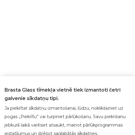
Brasta Glass tīmekļa vietnē tiek izmantoti četri
galvenie sīkdatņu tipi.
Ja piekrītat sīkdatņu izmantošanai, lūdzu, noklikšķiniet uz
pogas „Piekrītu” vai turpiniet pārlūkošanu. Savu piekrišanu
jebkurā laikā varēsiet atsaukt, mainot pārlūkprogrammas
Par Brasta Glass
Klientu apkalpošana
iestatījumus un dzēšot saglabātās sīkdatnes.