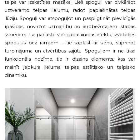
telpa var izskatīties mazāka. Lieli spoguļi var divkāršot
uztveramo telpas lielumu, radot paplašinātas telpas
ilūziju. Spoguļi var atspoguļot un paspilgtināt pievilcīgās
īpašības, novirzot uzmanību no ierobežotajiem istabas
izmēriem. Lai panāktu viengabalainības efektu, izvēlieties
spoguļus bez rāmjiem – tie saplūst ar sienu, stiprinot
turpinājuma un atvērtības sajūtu. Spoguļiem ir ne tikai
funkcionāla nozīme, tie ir dizaina elements, kas var
mainīt jebkura lieluma telpas estētisko un telpisko
dinamiku.