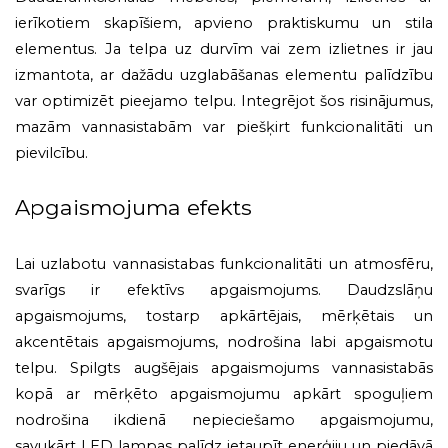
ierīkotiem skapīšiem, apvieno praktiskumu un stila
elementus. Ja telpa uz durvīm vai zem izlietnes ir jau
izmantota, ar dažādu uzglabāšanas elementu palīdzību
var optimizēt pieejamo telpu. Integrējot šos risinājumus,
mazām vannasistabām var piešķirt funkcionalitāti un
pievilcību.
Apgaismojuma efekts
Lai uzlabotu vannasistabas funkcionalitāti un atmosfēru,
svarīgs ir efektīvs apgaismojums. Daudzslāņu
apgaismojums, tostarp apkārtējais, mērķētais un
akcentētais apgaismojums, nodrošina labi apgaismotu
telpu. Spilgts augšējais apgaismojums vannasistabās
kopā ar mērķēto apgaismojumu apkārt spoguļiem
nodrošina ikdienā nepieciešamo apgaismojumu,
savukārt LED lampas palīdz ietaupīt enerģiju un piedāvā