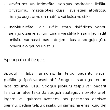
Privātums un intimitāte
: sieniņas nodrošina lielāku
privātumu, mazgājoties dušā; izvēlieties atbilstošu
sieniņu augstumu un matētu vai krāsainu stiklu;
Individualitāte
: liela izvēle starp dažādiem vannu
sieniņu dizainiem, furnitūrām vai stikla krāsām ļauj radīt
unikālu vannasistabas interjeru, kas atspoguļo jūsu
individuālo gaumi un stilu.
Spoguļu ilūzijas
Spoguļi ir labs risinājums, lai telpu padarītu vizuāli
plašāku, jo īpaši vannasistabā. Spoguļi atstaro gaismu un
rada dziļuma ilūziju. Spoguļi jebkuru telpu var padarīt
lielāku un atvērtāku. Ja spoguli stratēģiski novieto pretī
logam vai gaismas avotiem, tas pastiprina dabisko
gaismu, padara telpu gaišāku un samazina ēnas, kuru dēļ