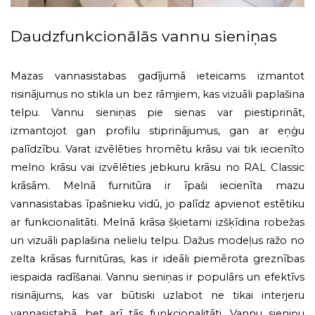
Daudzfunkcionālās vannu sieniņas
Mazas vannasistabas gadījumā ieteicams izmantot
risinājumus no stikla un bez rāmjiem, kas vizuāli paplašina
telpu. Vannu sieniņas pie sienas var piestiprināt,
izmantojot gan profilu stiprinājumus, gan ar eņģu
palīdzību. Varat izvēlēties hromētu krāsu vai tik iecienīto
melno krāsu vai izvēlēties jebkuru krāsu no RAL Classic
krāsām. Melnā furnitūra ir īpaši iecienīta mazu
vannasistabas īpašnieku vidū, jo palīdz apvienot estētiku
ar funkcionalitāti. Melnā krāsa šķietami izšķīdina robežas
un vizuāli paplašina nelielu telpu. Dažus modeļus ražo no
zelta krāsas furnitūras, kas ir ideāli piemērota greznības
iespaida radīšanai. Vannu sieniņas ir populārs un efektīvs
risinājums, kas var būtiski uzlabot ne tikai interjeru
vannasistabā, bet arī tās funkcionalitāti. Vannu sieniņu