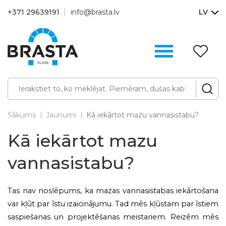
+371 29639191
info@brasta.lv
LV
V
sa
(0
Sākums
Jaunumi
Kā iekārtot mazu vannasistabu?
Kā iekārtot mazu
vannasistabu?
Tas nav noslēpums, ka mazas vannasistabas iekārtošana
var kļūt par īstu izaicinājumu. Tad mēs kļūstam par īstiem
saspiešanas un projektēšanas meistariem. Reizēm mēs