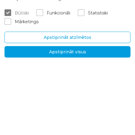
Par mums
Kur iegādāties
Būtiski
Funkcionāli
Statistiski
Karjera
Mērījumi un konsultācijas
Mārketings
Kontakti
Montēšanas pakalpojumi
Garantijas un pēcgarantijas se
rviss
Apstiprināt atzīmētos
Piegāde un atgriešana
Apstiprināt visus
SIA "Brasta Latvia“
Informācija
Ganību dambis 7a, LV-
D.U.K.
1045 Rīga, Latvija
Jaunumi
Tel.
+371
Privātuma politika
29639191
,
+371
Risinājumi starptautisk
ajiem tirgiem
28629988
El. p.:
info@brasta.lv