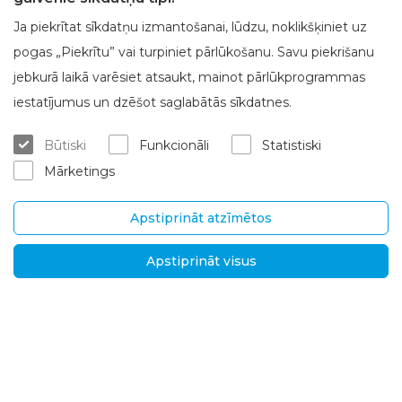
Ja piekrītat sīkdatņu izmantošanai, lūdzu, noklikšķiniet uz
pogas „Piekrītu” vai turpiniet pārlūkošanu. Savu piekrišanu
jebkurā laikā varēsiet atsaukt, mainot pārlūkprogrammas
Par Brasta Glass
Klientu apkalpošana
iestatījumus un dzēšot saglabātās sīkdatnes.
Par mums
Kur iegādāties
Būtiski
Funkcionāli
Statistiski
Karjera
Mērījumi un konsultācijas
Mārketings
Kontakti
Montēšanas pakalpojumi
Garantijas un pēcgarantijas se
rviss
Apstiprināt atzīmētos
Piegāde un atgriešana
Apstiprināt visus
SIA "Brasta Latvia“
Informācija
Ganību dambis 7a, LV-
D.U.K.
1045 Rīga, Latvija
Jaunumi
Tel.
+371
Privātuma politika