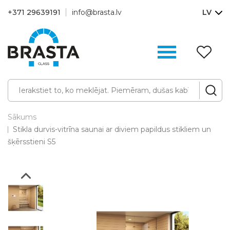
+371 29639191
info@brasta.lv
LV
V
sa
(0
Sākums
Stikla durvis-vitrīna saunai ar diviem papildus stikliem un
šķērsstieni S5