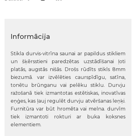
Informācija
Stikla durvis-vitrīna saunai ar papildus stikliem
un šķērsstieni paredzētas uzstādīšanai ļoti
platās, augstās nišās. Drošs rūdīts stikls 8mm
biezumā. var izvēlēties caurspīdīgu, satīna,
tonētu brūnganu vai pelēku stiklu. Durvju
ražošanā tiek izmantotas estētiskas, inovatīvas
eņģes, kas ļauj regulēt durvju atvēršanas leņķi.
Furnitūra var būt hromēta vai melna. durvīm
tiek izmantoti rokturi ar buka koksnes
elementiem.