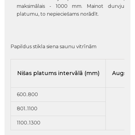
maksimālais - 1000 mm. Mainot durvju
platumu, to nepieciešams norādīt.
Papildus stikla siena saunu vitrīnām
Nišas platums intervālā (mm)
Augstu
600..800
801..1100
20
1100..1300