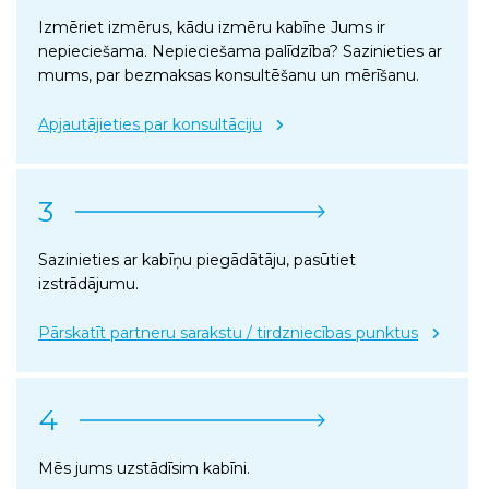
Izmēriet izmērus, kādu izmēru kabīne Jums ir
nepieciešama. Nepieciešama palīdzība? Sazinieties ar
mums, par bezmaksas konsultēšanu un mērīšanu.
Apjautājieties par konsultāciju
3
Sazinieties ar kabīņu piegādātāju, pasūtiet
izstrādājumu.
Pārskatīt partneru sarakstu / tirdzniecības punktus
4
Mēs jums uzstādīsim kabīni.