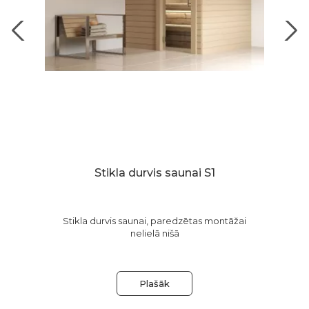
dus
Stikla durvis saunai S1
S
 un
Stikla durvis saunai, paredzētas montāžai
un
nelielā nišā
Plašāk