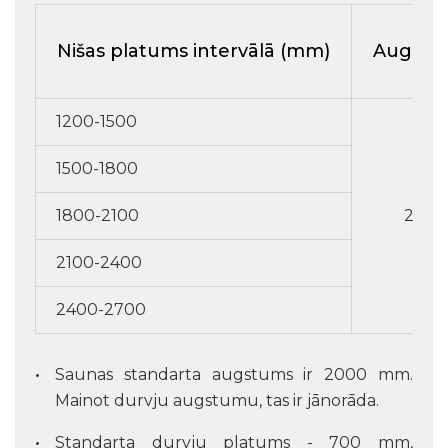
Nišas platums intervālā (mm)
Augstu
1200-1500
1500-1800
1800-2100
2200
2100-2400
2400-2700
Saunas standarta augstums ir 2000 mm.
Mainot durvju augstumu, tas ir jānorāda.
Standarta durvju platums - 700 mm,