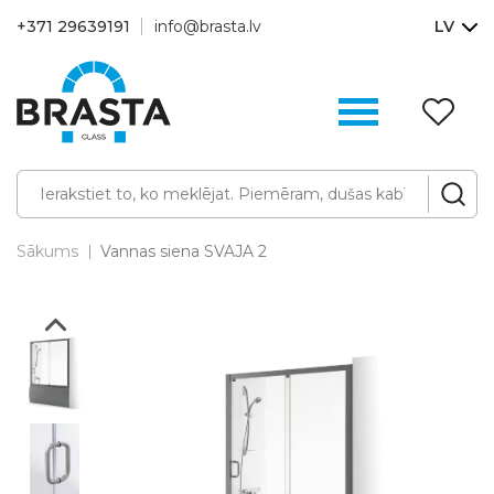
+371 29639191
info@brasta.lv
LV
V
sa
(0
Sākums
Vannas siena SVAJA 2