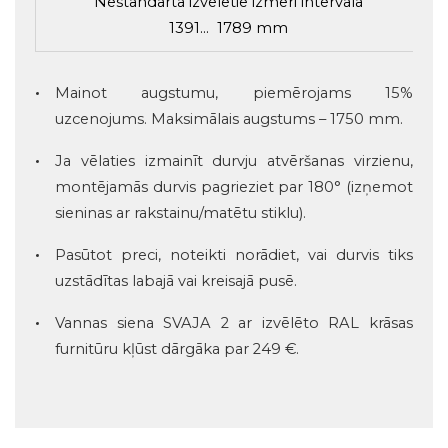
Nestandarta izvēlētie izmēri intervālā
1391... 1789 mm
Mainot augstumu, piemērojams 15%
uzcenojums. Maksimālais augstums – 1750 mm.
Ja vēlaties izmainīt durvju atvēršanas virzienu,
montējamās durvis pagrieziet par 180° (izņemot
sieninas ar rakstainu/matētu stiklu).
Pasūtot preci, noteikti norādiet, vai durvis tiks
uzstādītas labajā vai kreisajā pusē.
Vannas siena SVAJA 2 ar izvēlēto RAL krāsas
furnitūru kļūst dārgāka par 249 €.