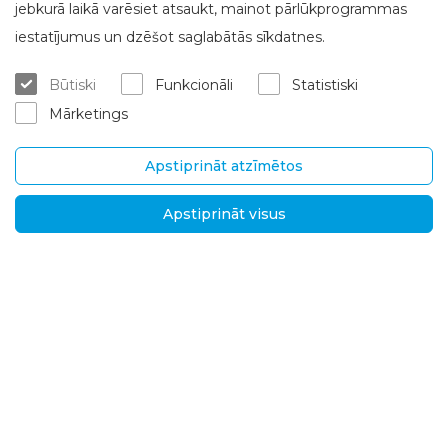
jebkurā laikā varēsiet atsaukt, mainot pārlūkprogrammas
Par Brasta Glass
Klientu apkalpošana
iestatījumus un dzēšot saglabātās sīkdatnes.
Par mums
Kur iegādāties
Būtiski
Funkcionāli
Statistiski
Karjera
Mērījumi un konsultācijas
Mārketings
Kontakti
Montēšanas pakalpojumi
Garantijas un pēcgarantijas se
rviss
Apstiprināt atzīmētos
Piegāde un atgriešana
Apstiprināt visus
SIA "Brasta Latvia“
Informācija
Ganību dambis 7a, LV-
D.U.K.
1045 Rīga, Latvija
Jaunumi
Tel.
+371
Privātuma politika
29639191
,
+371
Risinājumi starptautisk
ajiem tirgiem
28629988
El. p.:
info@brasta.lv