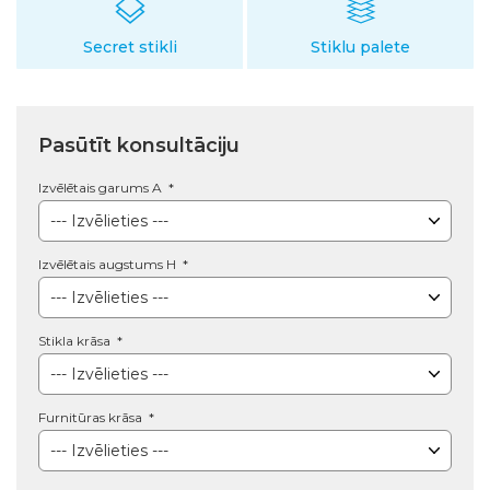
Secret stikli
Stiklu palete
Pasūtīt konsultāciju
Izvēlētais garums A
Izvēlētais augstums H
Stikla krāsa
Furnitūras krāsa