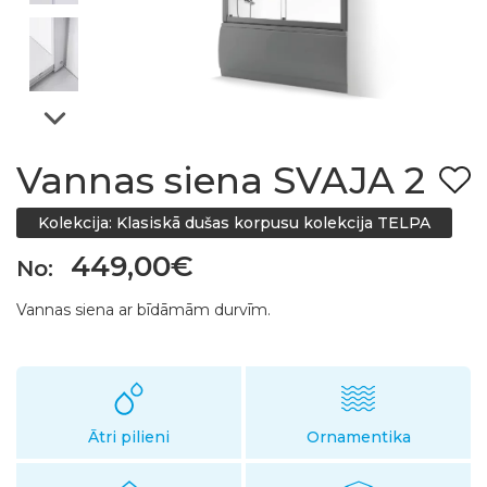
Vannas siena SVAJA 2
Kolekcija: Klasiskā dušas korpusu kolekcija TELPA
449,00€
No:
Vannas siena ar bīdāmām durvīm.
Ātri pilieni
Ornamentika