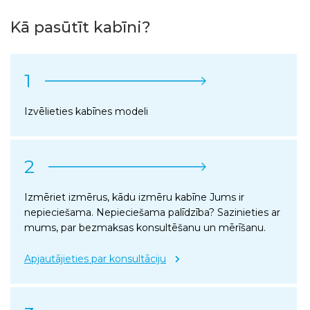
Kā pasūtīt kabīni?
1
Izvēlieties kabīnes modeli
2
Izmēriet izmērus, kādu izmēru kabīne Jums ir
nepieciešama. Nepieciešama palīdzība? Sazinieties ar
mums, par bezmaksas konsultēšanu un mērīšanu.
Apjautājieties par konsultāciju